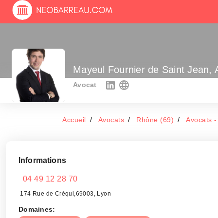
Mayeul Fournier de Saint Jean, 
Avocat
Accueil
Avocats
Rhône (69)
Avocats -
Informations
04 49 12 28 70
174 Rue de Créqui,69003, Lyon
Domaines: