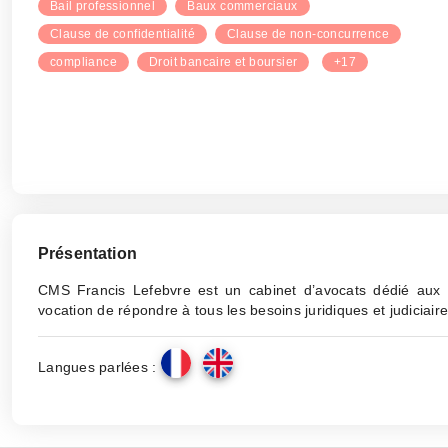
Bail professionnel
Baux commerciaux
Clause de confidentialité
Clause de non-concurrence
compliance
Droit bancaire et boursier
+17
Présentation
CMS Francis Lefebvre est un cabinet d’avocats dédié aux mu
vocation de répondre à tous les besoins juridiques et judiciair
Langues parlées :