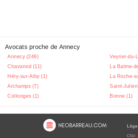
Avocats proche de Annecy
Annecy (246)
Veyrier-du-L
Chavanod (11)
La Balme-de-
Héry-sur-Alby (1)
La Roche-su
Archamps (7)
Saint-Julie
Collonges (1)
Bonne (1)
Léga
CGU