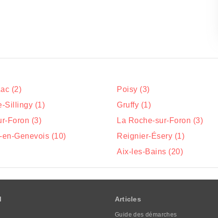
ac (2)
Poisy (3)
Sillingy (1)
Gruffy (1)
r-Foron (3)
La Roche-sur-Foron (3)
n-en-Genevois (10)
Reignier-Ésery (1)
Aix-les-Bains (20)
l
Articles
Guide des démarches