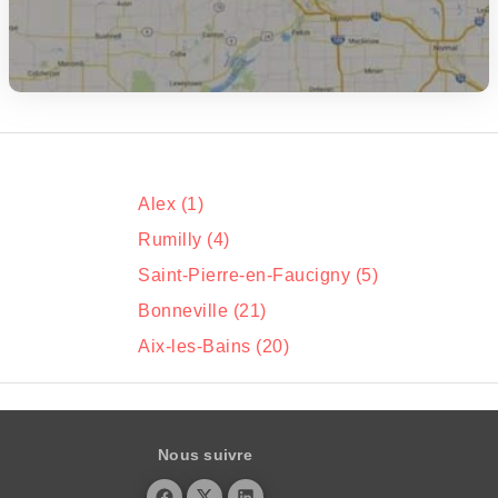
Alex (1)
Rumilly (4)
Saint-Pierre-en-Faucigny (5)
Bonneville (21)
Aix-les-Bains (20)
Nous suivre