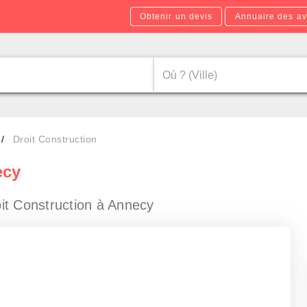
Obtenir un devis
Annuaire des av
Droit Construction
ecy
it Construction à Annecy