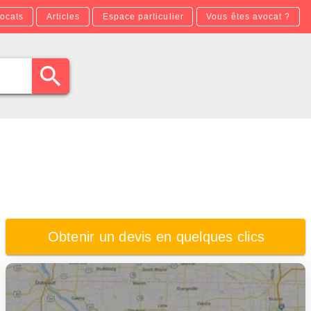
ocats
Articles
Espace particulier
Vous êtes avocat ?
Obtenir un devis en quelques clics