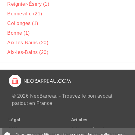
Reignier-Ésery (1)
Bonneville (21)
Collonges (1)
Bonne (1)
Aix-les-Bains (20)
Aix-les-Bains (20)
© 2026 NeoBarreau - Trouvez le bon avocat
partout en France.
Légal
Articles
CGU
Guide des démarches
Nous avons modifié notre site au regard des nouvelles normes