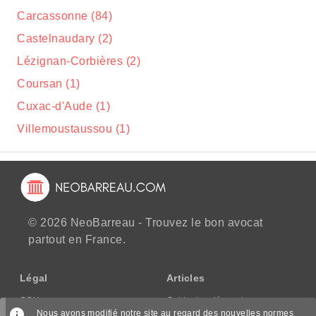
Carcassonne (84)
Castelnaudary (2)
Lézignan-Corbières (2)
Coursan (1)
Cuxac-d'Aude (1)
Villemoustaussou (1)
© 2026 NeoBarreau - Trouvez le bon avocat
partout en France.
Légal
Articles
CGU
Guide des démarches
Nous avons modifié notre site au regard des nouvelles normes