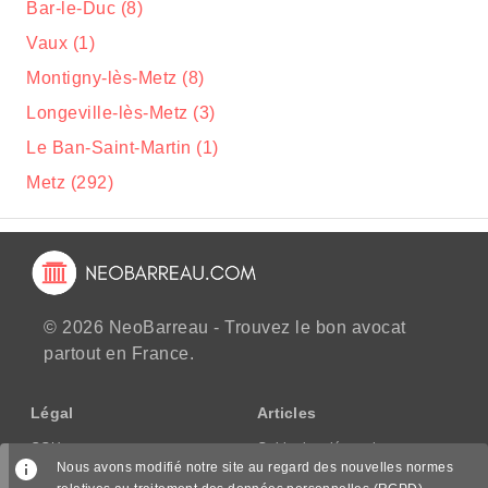
Bar-le-Duc (8)
Vaux (1)
Montigny-lès-Metz (8)
Longeville-lès-Metz (3)
Le Ban-Saint-Martin (1)
Metz (292)
© 2026 NeoBarreau - Trouvez le bon avocat
partout en France.
Légal
Articles
CGU
Guide des démarches
Nous avons modifié notre site au regard des nouvelles normes
CGV/CPPS