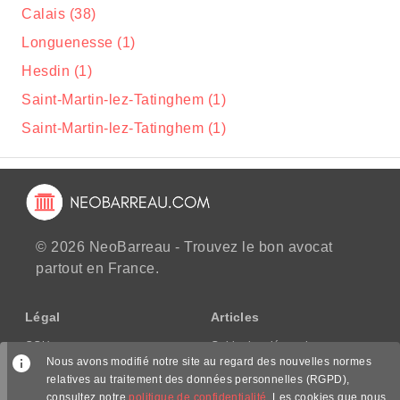
Calais (38)
Longuenesse (1)
Hesdin (1)
Saint-Martin-lez-Tatinghem (1)
Saint-Martin-lez-Tatinghem (1)
© 2026 NeoBarreau - Trouvez le bon avocat
partout en France.
Légal
Articles
CGU
Guide des démarches
Nous avons modifié notre site au regard des nouvelles normes
CGV/CPPS
relatives au traitement des données personnelles (RGPD),
Mentions légales
consultez notre
politique de confidentialité
. Les cookies que nous