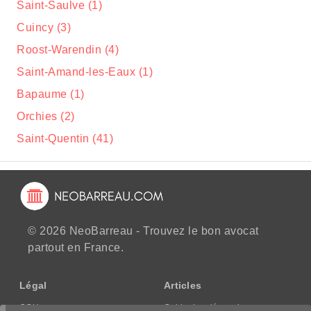
Saint-Saulve (1)
Cuincy (3)
Roost-Warendin (4)
Saint-Amand-les-Eaux (1)
Bapaume (1)
Orchies (2)
Saint-Quentin (41)
© 2026 NeoBarreau - Trouvez le bon avocat
partout en France.
Légal
Articles
CGU
Guide des démarches