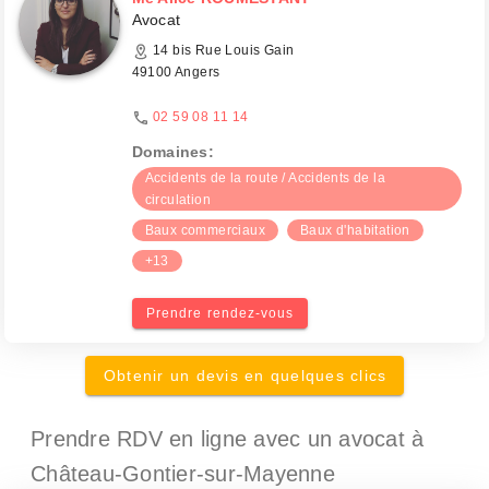
Avocat
14 bis Rue Louis Gain
49100 Angers
02 59 08 11 14
Domaines:
Accidents de la route / Accidents de la
circulation
Baux commerciaux
Baux d'habitation
+13
Prendre rendez-vous
Obtenir un devis en quelques clics
Prendre RDV en ligne avec un avocat
à
Château-Gontier-sur-Mayenne