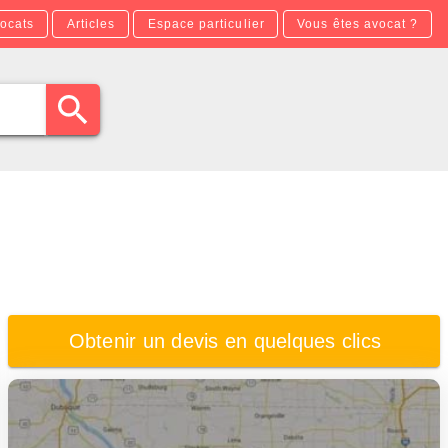
ocats
Articles
Espace particulier
Vous êtes avocat ?
Obtenir un devis en quelques clics