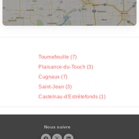
Tournefeuille (7)
Plaisance-du-Touch (3)
Cugnaux (7)
Saint-Jean (3)
Castelnau-d'Estrétefonds (1)
Nous suivre