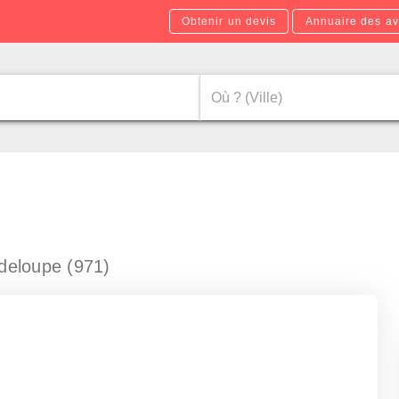
Obtenir un devis
Annuaire des av
deloupe (971)