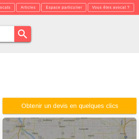
ocats
Articles
Espace particulier
Vous êtes avocat ?
Obtenir un devis en quelques clics