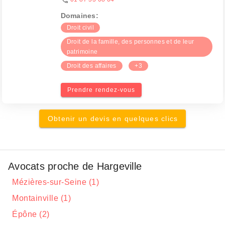
Domaines:
Droit civil
Droit de la famille, des personnes et de leur
patrimoine
Droit des affaires
+3
Prendre rendez-vous
Obtenir un devis en quelques clics
Avocats proche de Hargeville
Mézières-sur-Seine (1)
Montainville (1)
Épône (2)