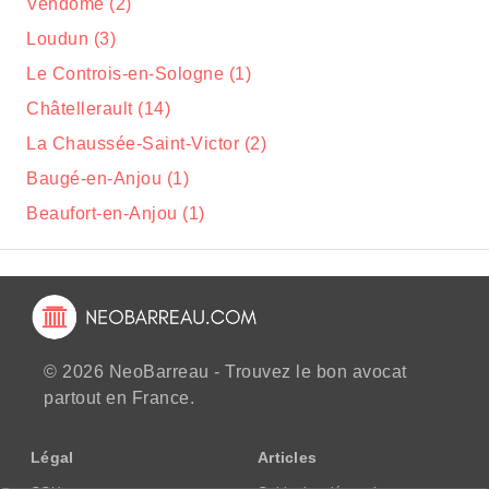
Vendôme (2)
Loudun (3)
Le Controis-en-Sologne (1)
Châtellerault (14)
La Chaussée-Saint-Victor (2)
Baugé-en-Anjou (1)
Beaufort-en-Anjou (1)
© 2026 NeoBarreau - Trouvez le bon avocat
partout en France.
Légal
Articles