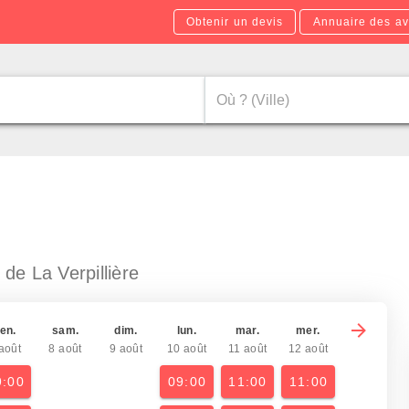
Obtenir un devis
Annuaire des av
 de La Verpillière
en.
sam.
dim.
lun.
mar.
mer.
août
8 août
9 août
10 août
11 août
12 août
9:00
09:00
11:00
11:00