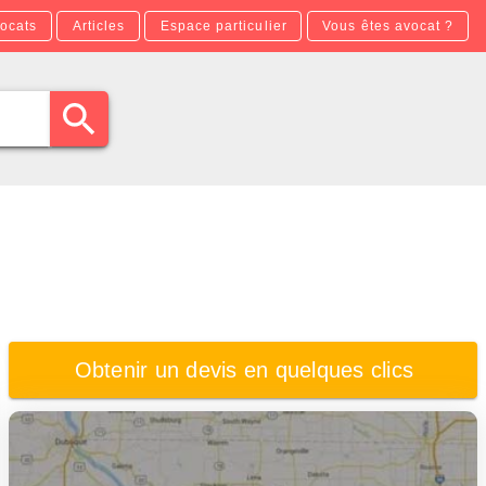
ocats
Articles
Espace particulier
Vous êtes avocat ?
Obtenir un devis en quelques clics