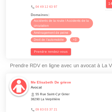
1
04 49 12 63 97
Domaines:
Accidents de la route / Accidents de la
circulation
Aménagement de peine
Droit de l'automobile
+3
Prendre rendez-vous
Prendre RDV en ligne avec un avocat
à La V
Me Elisabeth De grieve
Avocat
55 Rue Saint-Cyr Girier
38290 La Verpillière
09 83 03 37 21