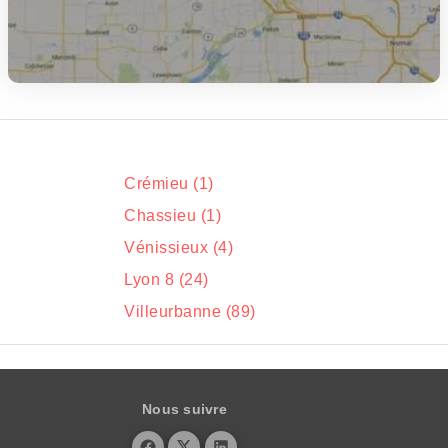
Crémieu (1)
Chassieu (1)
Vénissieux (4)
Lyon 8 (24)
Villeurbanne (89)
Nous suivre