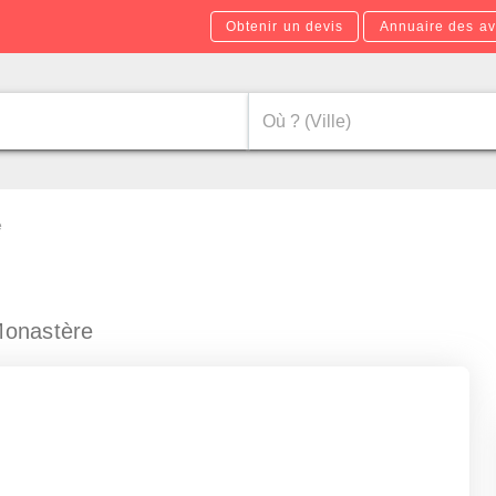
Obtenir un devis
Annuaire des av
e
Monastère