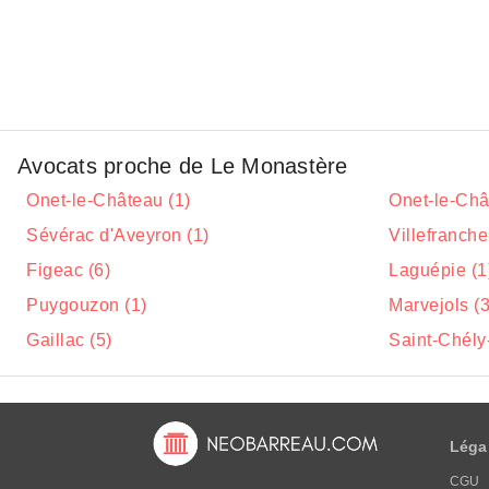
Avocats proche de Le Monastère
Onet-le-Château (1)
Onet-le-Châ
Sévérac d'Aveyron (1)
Villefranch
Figeac (6)
Laguépie (1
Puygouzon (1)
Marvejols (3
Gaillac (5)
Saint-Chély
Léga
CGU