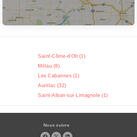
Saint-Côme-d'Olt (1)
Millau (8)
Les Cabannes (1)
Aurillac (32)
Saint-Alban-sur-Limagnole (1)
Nous suivre