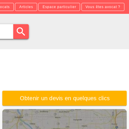
ocats
Articles
Espace particulier
Vous êtes avocat ?
Obtenir un devis en quelques clics