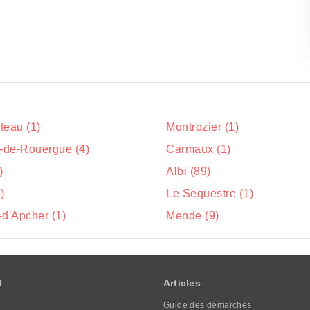
teau (1)
Montrozier (1)
e-de-Rouergue (4)
Carmaux (1)
)
Albi (89)
)
Le Sequestre (1)
-d'Apcher (1)
Mende (9)
l
Articles
Guide des démarches