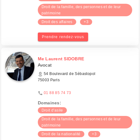
Droit de la famille, des personnes et de leur
patrimoine
Droit des affaires
+3
Prendre rendez-vous
Me Laurent SIDOBRE
Avocat
54 Boulevard de Sébastopol
75003 Paris
01 88 85 74 73
Domaines:
Droit d'asile
Droit de la famille, des personnes et de leur
patrimoine
Droit de la nationalité
+3