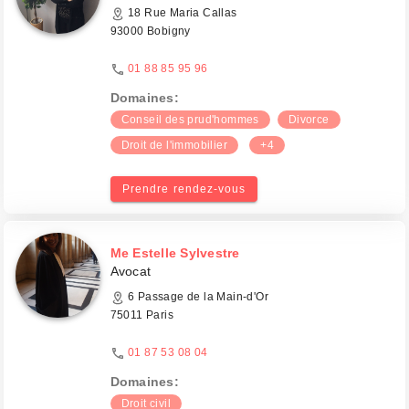
18 Rue Maria Callas
93000 Bobigny
01 88 85 95 96
Domaines:
Conseil des prud'hommes
Divorce
Droit de l'immobilier
+4
Prendre rendez-vous
Me Estelle Sylvestre
Avocat
6 Passage de la Main-d'Or
75011 Paris
01 87 53 08 04
Domaines:
Droit civil