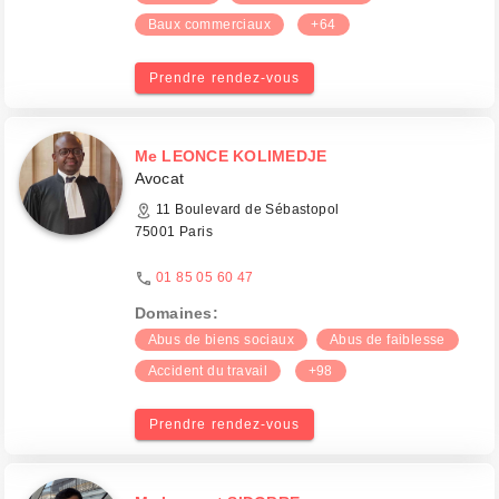
Baux commerciaux
+64
Prendre rendez-vous
Me LEONCE KOLIMEDJE
Avocat
11 Boulevard de Sébastopol
75001 Paris
01 85 05 60 47
Domaines:
Abus de biens sociaux
Abus de faiblesse
Accident du travail
+98
Prendre rendez-vous