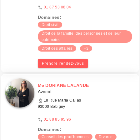
01 87 53 08 04
Domaines:
Droit civil
Droit de la famille, des personnes et de leur
patrimoine
Droit des affaires
+3
Prendre rendez-vous
Me DORIANE LALANDE
Avocat
18 Rue Maria Callas
93000 Bobigny
01 88 85 95 96
Domaines:
Conseil des prud'hommes
Divorce