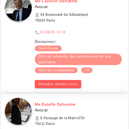
Me Laurent SIDOBRE
Avocat
54 Boulevard de Sébastopol
75003 Paris
01 88 85 74 73
Domaines:
Droit d'asile
Droit de la famille, des personnes et de leur
patrimoine
Droit de la nationalité
+3
Prendre rendez-vous
Me Estelle Sylvestre
Avocat
6 Passage de la Main-d'Or
75011 Paris