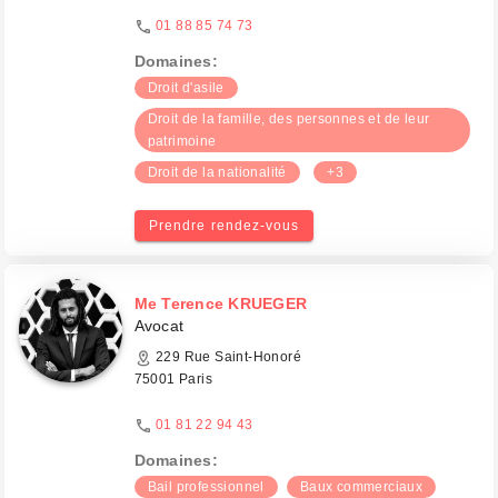
01 88 85 74 73
Domaines:
Droit d'asile
Droit de la famille, des personnes et de leur
patrimoine
Droit de la nationalité
+3
Prendre rendez-vous
Me Terence KRUEGER
Avocat
229 Rue Saint-Honoré
75001 Paris
01 81 22 94 43
Domaines:
Bail professionnel
Baux commerciaux