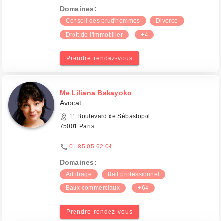
Domaines:
Conseil des prud'hommes
Divorce
Droit de l'immobilier
+4
Prendre rendez-vous
Me Liliana Bakayoko
Avocat
11 Boulevard de Sébastopol
75001 Paris
01 85 05 62 04
Domaines:
Arbitrage
Bail professionnel
Baux commerciaux
+64
Prendre rendez-vous