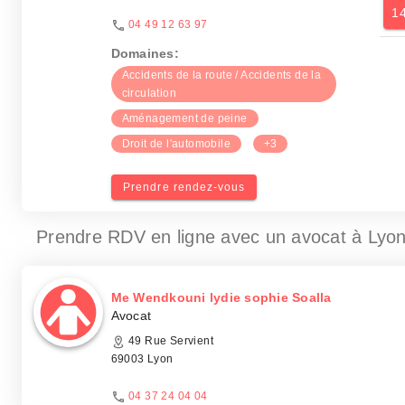
1
04 49 12 63 97
Domaines:
Accidents de la route / Accidents de la
circulation
Aménagement de peine
Droit de l'automobile
+3
Prendre rendez-vous
Prendre RDV en ligne avec un avocat
à Lyon
Me Wendkouni lydie sophie Soalla
Avocat
49 Rue Servient
69003 Lyon
04 37 24 04 04