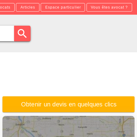
ocats
Articles
Espace particulier
Vous êtes avocat ?
Obtenir un devis en quelques clics