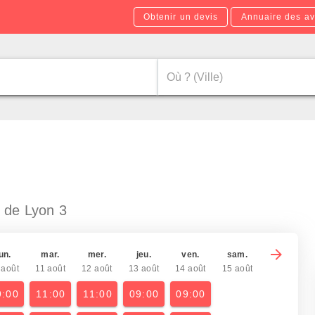
Obtenir un devis
Annuaire des av
 de Lyon 3
un.
mar.
mer.
jeu.
ven.
sam.
 août
11 août
12 août
13 août
14 août
15 août
9:00
11:00
11:00
09:00
09:00