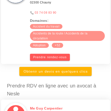
02300 Chauny
03 74 08 83 90
Domaines:
Accident du travail
Accidents de la route / Accidents de la
circulation
Adoption
+52
Prendre rendez-vous
Obtenir un devis en quelques clics
Prendre RDV en ligne avec un avocat
à
Nesle
Me Guy Carpentier