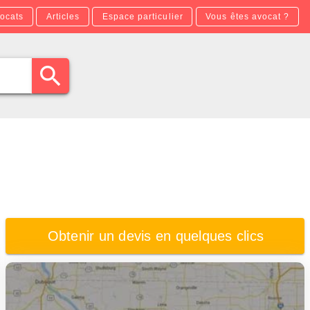
ocats
Articles
Espace particulier
Vous êtes avocat ?
Obtenir un devis en quelques clics