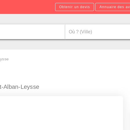
Obtenir un devis
Annuaire des av
eysse
t-Alban-Leysse