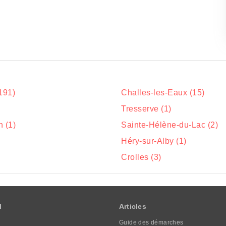
191)
Challes-les-Eaux (15)
Tresserve (1)
n (1)
Sainte-Hélène-du-Lac (2)
Héry-sur-Alby (1)
Crolles (3)
l
Articles
Guide des démarches