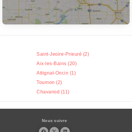
Saint-Jeoire-Prieuré (2)
Aix-les-Bains (20)
Attignat-Oncin (1)
Tournon (2)
Chavanod (11)
Nous suivre