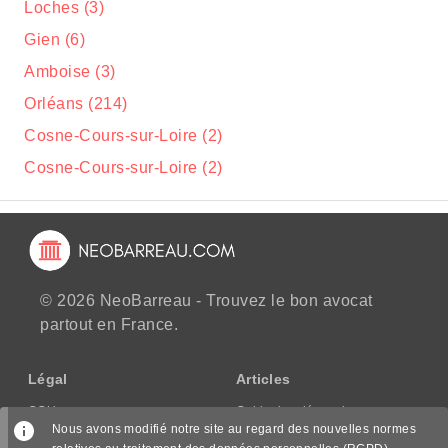
Loches (3)
Gien (6)
Amboise (3)
Orléans (214)
Cosne-Cours-sur-Loire (2)
Cosne-Cours-sur-Loire (2)
© 2026 NeoBarreau - Trouvez le bon avocat
partout en France.
Légal
Articles
CGU
Guide des démarches
Nous avons modifié notre site au regard des nouvelles normes
CGV/CPPS