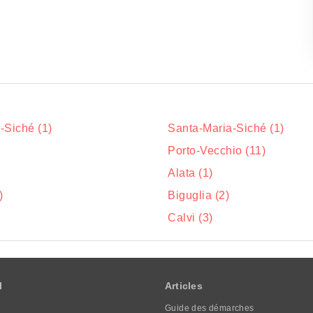
-Siché (1)
Santa-Maria-Siché (1)
Porto-Vecchio (11)
Alata (1)
)
Biguglia (2)
Calvi (3)
l
Articles
Guide des démarches