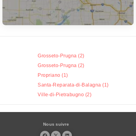
Grosseto-Prugna (2)
Grosseto-Prugna (2)
Propriano (1)
Santa-Reparata-di-Balagna (1)
Ville-di-Pietrabugno (2)
Nous suivre