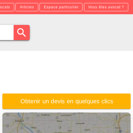
ocats
Articles
Espace particulier
Vous êtes avocat ?
Obtenir un devis en quelques clics