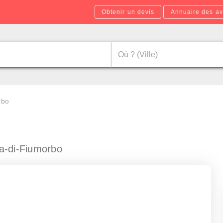
Obtenir un devis
Annuaire des av
rbo
a-di-Fiumorbo