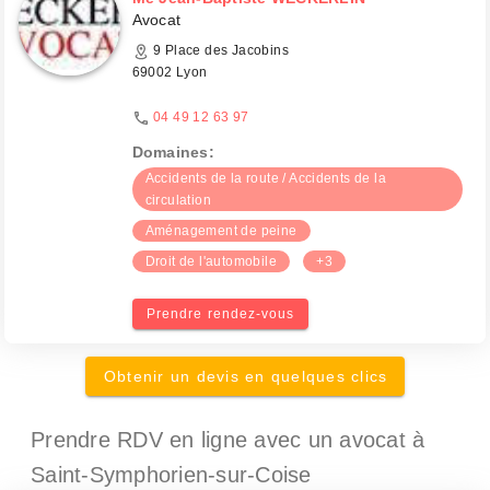
Avocat
9 Place des Jacobins
69002 Lyon
04 49 12 63 97
Domaines:
Accidents de la route / Accidents de la
circulation
Aménagement de peine
Droit de l'automobile
+3
Prendre rendez-vous
Obtenir un devis en quelques clics
Prendre RDV en ligne avec un avocat
à
Saint-Symphorien-sur-Coise