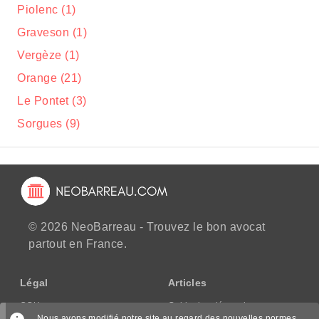
Piolenc (1)
Graveson (1)
Vergèze (1)
Orange (21)
Le Pontet (3)
Sorgues (9)
© 2026 NeoBarreau - Trouvez le bon avocat
partout en France.
Légal
Articles
CGU
Guide des démarches
Nous avons modifié notre site au regard des nouvelles normes