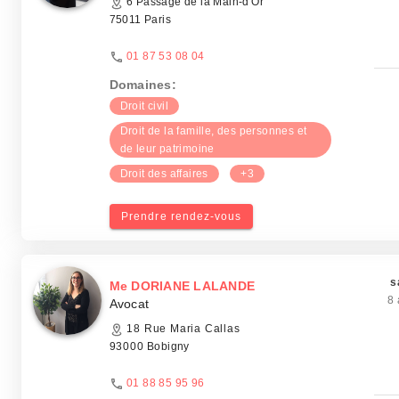
6 Passage de la Main-d'Or
75011 Paris
01 87 53 08 04
Domaines:
Droit civil
Droit de la famille, des personnes et
de leur patrimoine
Droit des affaires
+3
Prendre rendez-vous
s
Me DORIANE LALANDE
8 
Avocat
18 Rue Maria Callas
93000 Bobigny
01 88 85 95 96