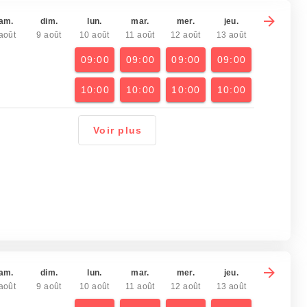
am.
dim.
lun.
mar.
mer.
jeu.
août
9 août
10 août
11 août
12 août
13 août
09:00
09:00
09:00
09:00
10:00
10:00
10:00
10:00
Voir plus
am.
dim.
lun.
mar.
mer.
jeu.
août
9 août
10 août
11 août
12 août
13 août