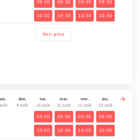
09:30
09:30
09:30
09:30
10:30
10:30
10:30
10:30
Voir plus
am.
dim.
lun.
mar.
mer.
jeu.
août
9 août
10 août
11 août
12 août
13 août
09:00
09:00
09:00
09:00
10:00
10:00
10:00
10:00