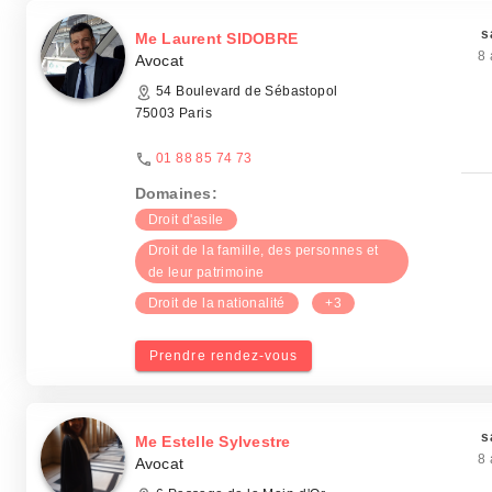
s
Me Laurent SIDOBRE
8 
Avocat
54 Boulevard de Sébastopol
75003 Paris
01 88 85 74 73
Domaines:
Droit d'asile
Droit de la famille, des personnes et
de leur patrimoine
Droit de la nationalité
+3
Prendre rendez-vous
s
Me Estelle Sylvestre
8 
Avocat