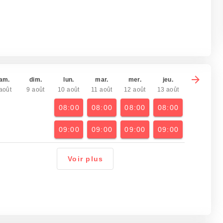
am.
dim.
lun.
mar.
mer.
jeu.
août
9 août
10 août
11 août
12 août
13 août
08:00
08:00
08:00
08:00
09:00
09:00
09:00
09:00
Voir plus