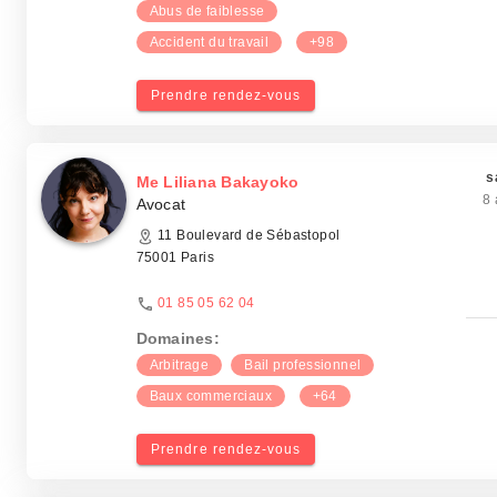
Abus de faiblesse
Accident du travail
+98
Prendre rendez-vous
s
Me Liliana Bakayoko
8 
Avocat
11 Boulevard de Sébastopol
75001 Paris
01 85 05 62 04
Domaines:
Arbitrage
Bail professionnel
Baux commerciaux
+64
Prendre rendez-vous