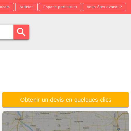
ocats
Articles
Espace particulier
Vous êtes avocat ?
Obtenir un devis en quelques clics