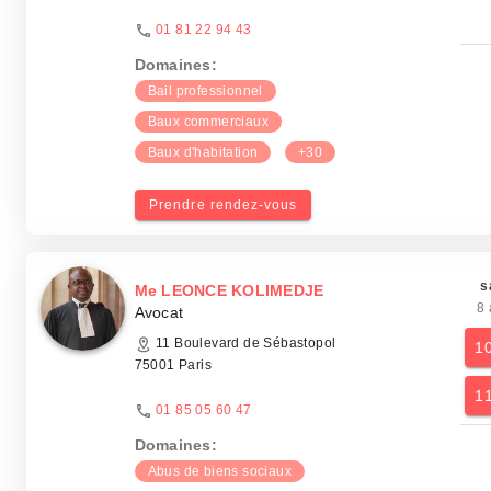
01 81 22 94 43
Domaines:
Bail professionnel
Baux commerciaux
Baux d'habitation
+30
Prendre rendez-vous
s
Me LEONCE KOLIMEDJE
8 
Avocat
11 Boulevard de Sébastopol
1
75001 Paris
1
01 85 05 60 47
Domaines:
Abus de biens sociaux