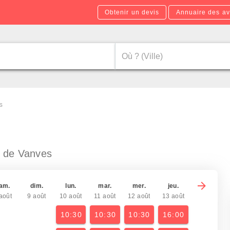
Obtenir un devis
Annuaire des av
s
r de Vanves
am.
dim.
lun.
mar.
mer.
jeu.
août
9 août
10 août
11 août
12 août
13 août
10:30
10:30
10:30
16:00