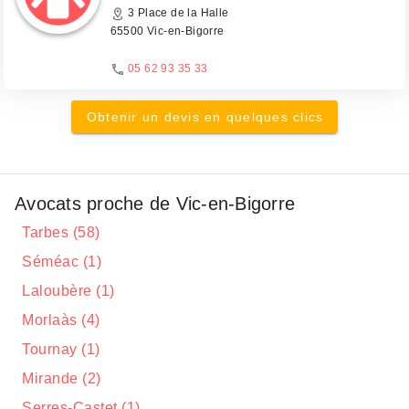
3 Place de la Halle
65500 Vic-en-Bigorre
05 62 93 35 33
Obtenir un devis en quelques clics
Avocats proche de Vic-en-Bigorre
Tarbes (58)
Séméac (1)
Laloubère (1)
Morlaàs (4)
Tournay (1)
Mirande (2)
Serres-Castet (1)