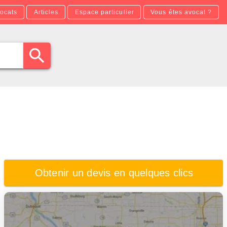
ocats
Articles
Espace particulier
Vous êtes avocat ?
Obtenir un devis en quelques clics