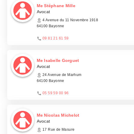
Me Stéphane Mille
Avocat
4 Avenue du 11 Novembre 1918
64100 Bayonne
09 81 21 61 59
Me Isabelle Gorguet
Avocat
24 Avenue de Marhum
64100 Bayonne
05 59 59 00 96
Me Nicolas Michelot
Avocat
17 Rue de Masure