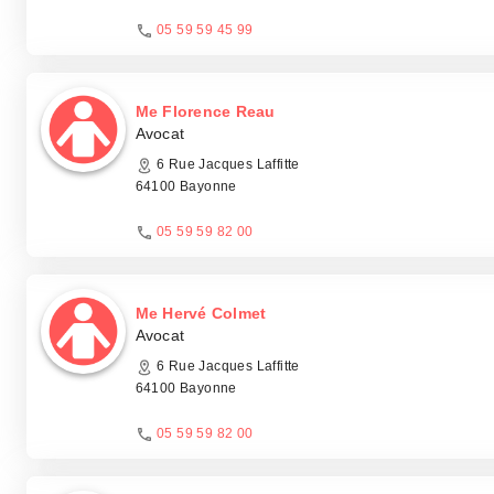
05 59 59 45 99
Me Florence Reau
Avocat
6 Rue Jacques Laffitte
64100 Bayonne
05 59 59 82 00
Me Hervé Colmet
Avocat
6 Rue Jacques Laffitte
64100 Bayonne
05 59 59 82 00