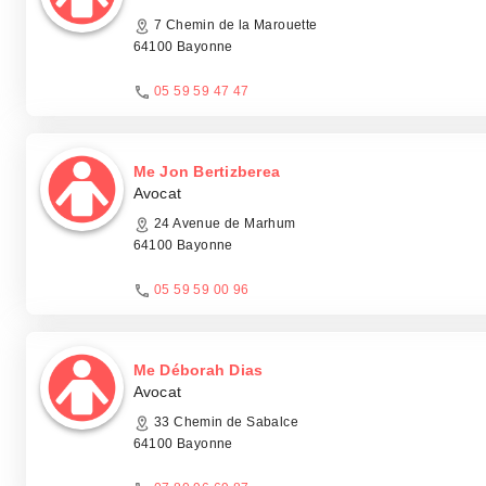
7 Chemin de la Marouette
64100 Bayonne
05 59 59 47 47
Me Jon Bertizberea
Avocat
24 Avenue de Marhum
64100 Bayonne
05 59 59 00 96
Me Déborah Dias
Avocat
33 Chemin de Sabalce
64100 Bayonne