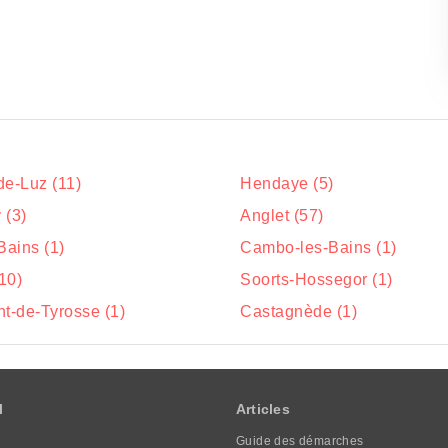
de-Luz (11)
Hendaye (5)
 (3)
Anglet (57)
ains (1)
Cambo-les-Bains (1)
10)
Soorts-Hossegor (1)
nt-de-Tyrosse (1)
Castagnède (1)
l
Articles
Guide des démarches