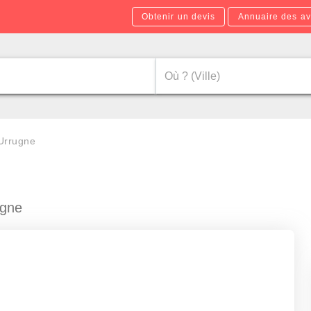
Obtenir un devis
Annuaire des av
Urrugne
ugne