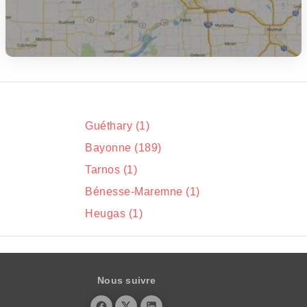
Guéthary (1)
Bayonne (189)
Tarnos (1)
Bénesse-Maremne (1)
Heugas (1)
Nous suivre