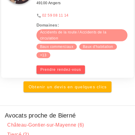
49100 Angers
02 59 08 11 14
Domaines:
Accidents de la route / Accidents de la
circulation
Baux commerciaux
Baux d'habitation
+13
Prendre rendez-vous
Obtenir un devis en quelques clics
Avocats proche de Bierné
Château-Gontier-sur-Mayenne (6)
Tiercé (2)