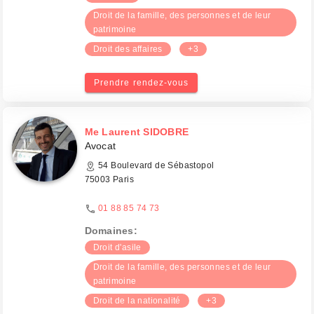
Droit de la famille, des personnes et de leur
patrimoine
Droit des affaires
+3
Prendre rendez-vous
Me Laurent SIDOBRE
Avocat
54 Boulevard de Sébastopol
75003 Paris
01 88 85 74 73
Domaines:
Droit d'asile
Droit de la famille, des personnes et de leur
patrimoine
Droit de la nationalité
+3