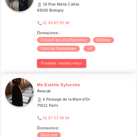
18 Rue Maria Callas
93000 Bobigny
01 88 85 95 96
Domaines:
Conseil des prud'hommes
Divorce
Droit de l'immobilier
+4
Prendre rendez-vous
Me Estelle Sylvestre
Avocat
6 Passage de la Main-d'Or
75011 Paris
01 87 53 08 04
Domaines:
Droit civil