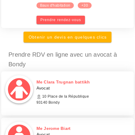
Baux d'habitation
+30
Prendre rendez-vous
Obtenir un devis en quelques clics
Prendre RDV en ligne avec un avocat
à
Bondy
Me Clara Trugnan battikh
Avocat
10 Place de la République
93140 Bondy
Me Jerome Biart
Avocat