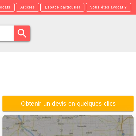
ocats
Articles
Espace particulier
Vous êtes avocat ?
Obtenir un devis en quelques clics