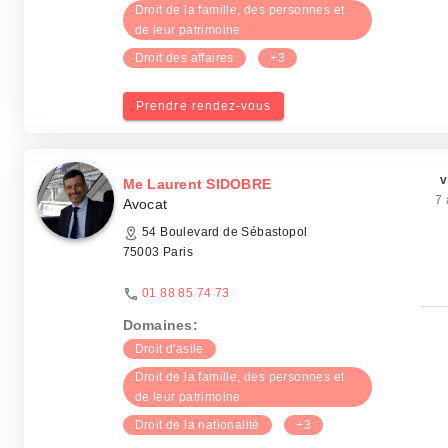
Droit de la famille, des personnes et
de leur patrimoine
Droit des affaires
+3
Prendre rendez-vous
v
Me Laurent SIDOBRE
7 
Avocat
54 Boulevard de Sébastopol
75003 Paris
01 88 85 74 73
Domaines:
Droit d'asile
Droit de la famille, des personnes et
de leur patrimoine
Droit de la nationalité
+3