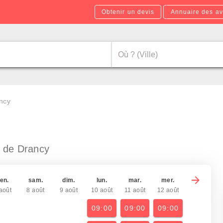
Obtenir un devis
Annuaire des av
ncy
r de Drancy
en.
sam.
dim.
lun.
mar.
mer.
août
8 août
9 août
10 août
11 août
12 août
09:00
09:00
09:00