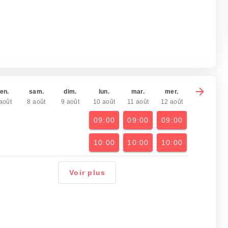
en.
sam.
dim.
lun.
mar.
mer.
août
8 août
9 août
10 août
11 août
12 août
09:00
09:00
09:00
10:00
10:00
10:00
Voir plus