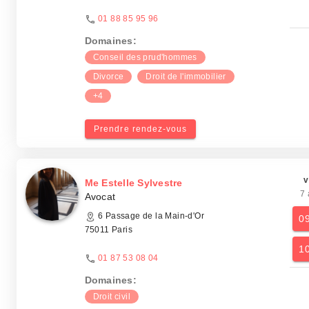
01 88 85 95 96
Domaines:
Conseil des prud'hommes
Divorce
Droit de l'immobilier
+4
Prendre rendez-vous
v
Me Estelle Sylvestre
7 
Avocat
6 Passage de la Main-d'Or
0
75011 Paris
1
01 87 53 08 04
Domaines:
Droit civil