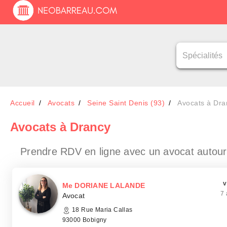
Accueil
Avocats
Seine Saint Denis (93)
Avocats à Dra
Avocats
à Drancy
Prendre RDV en ligne avec un avocat
autou
v
Me DORIANE LALANDE
7 
Avocat
18 Rue Maria Callas
93000 Bobigny