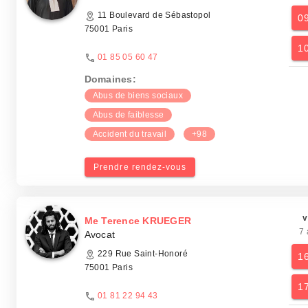
11 Boulevard de Sébastopol
0
75001 Paris
1
01 85 05 60 47
Domaines:
Abus de biens sociaux
Abus de faiblesse
Accident du travail
+98
Prendre rendez-vous
v
Me Terence KRUEGER
7 
Avocat
229 Rue Saint-Honoré
1
75001 Paris
1
01 81 22 94 43