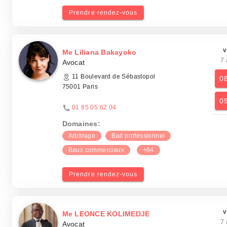
Prendre rendez-vous
v
Me Liliana Bakayoko
7 
Avocat
11 Boulevard de Sébastopol
0
75001 Paris
0
01 85 05 62 04
Domaines:
Arbitrage
Bail professionnel
Baux commerciaux
+64
Prendre rendez-vous
v
Me LEONCE KOLIMEDJE
7 
Avocat