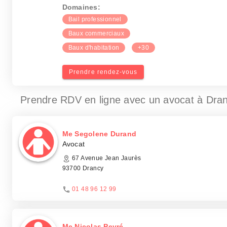
Domaines:
Bail professionnel
Baux commerciaux
Baux d'habitation
+30
Prendre rendez-vous
Prendre RDV en ligne avec un avocat
à Dra
Me Segolene Durand
Avocat
67 Avenue Jean Jaurès
93700 Drancy
01 48 96 12 99
Me Nicolas Peyré