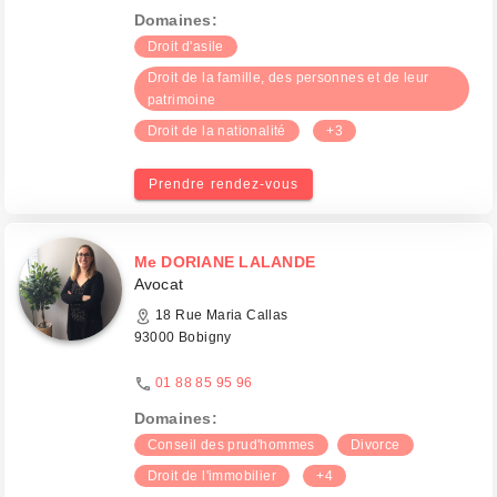
Domaines:
Droit d'asile
Droit de la famille, des personnes et de leur
patrimoine
Droit de la nationalité
+3
Prendre rendez-vous
Me DORIANE LALANDE
Avocat
18 Rue Maria Callas
93000 Bobigny
01 88 85 95 96
Domaines:
Conseil des prud'hommes
Divorce
Droit de l'immobilier
+4