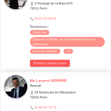
6 Passage de la Main-d'Or
75011 Paris
01 87 53 08 04
Domaines:
Droit civil
Droit de la famille, des personnes et de leur
patrimoine
Droit des affaires
+3
Prendre rendez-vous
Me Laurent SIDOBRE
Avocat
54 Boulevard de Sébastopol
75003 Paris
01 88 85 74 73