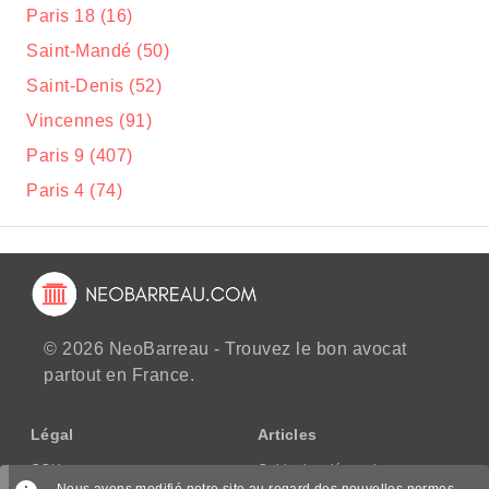
Paris 18 (16)
Saint-Mandé (50)
Saint-Denis (52)
Vincennes (91)
Paris 9 (407)
Paris 4 (74)
© 2026 NeoBarreau - Trouvez le bon avocat
partout en France.
Légal
Articles
CGU
Guide des démarches