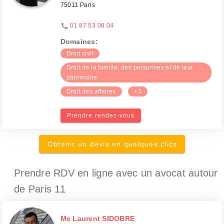
75011 Paris
01 87 53 08 04
Domaines:
Droit civil
Droit de la famille, des personnes et de leur
patrimoine
Droit des affaires
+3
Prendre rendez-vous
Obtenir un devis en quelques clics
Prendre RDV en ligne avec un avocat
autour
de Paris 11
Me Laurent SIDOBRE