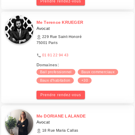
Prendre rendez-vous
Me Terence KRUEGER
Avocat
229 Rue Saint-Honoré
75001 Paris
01 81 22 94 43
Domaines:
Bail professionnel
Baux commerciaux
Baux d'habitation
+30
Prendre rendez-vous
Me DORIANE LALANDE
Avocat
18 Rue Maria Callas