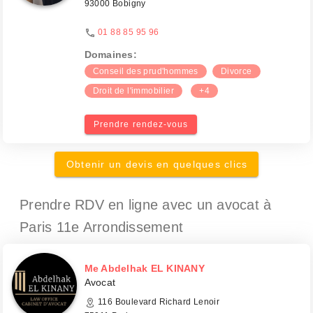
93000 Bobigny
01 88 85 95 96
Domaines:
Conseil des prud'hommes
Divorce
Droit de l'immobilier
+4
Prendre rendez-vous
Obtenir un devis en quelques clics
Prendre RDV en ligne avec un avocat
à
Paris 11e Arrondissement
Me Abdelhak EL KINANY
Avocat
116 Boulevard Richard Lenoir