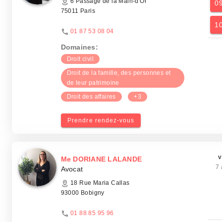
6 Passage de la Main-d'Or
0
75011 Paris
1
01 87 53 08 04
Domaines:
Droit civil
Droit de la famille, des personnes et
de leur patrimoine
Droit des affaires
+3
Prendre rendez-vous
v
Me DORIANE LALANDE
7 
Avocat
18 Rue Maria Callas
93000 Bobigny
01 88 85 95 96