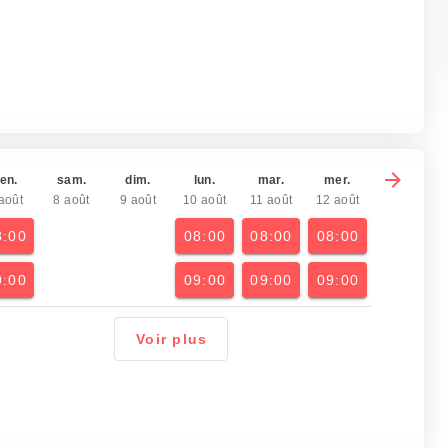
en.
sam.
dim.
lun.
mar.
mer.
août
8 août
9 août
10 août
11 août
12 août
8:00
08:00
08:00
08:00
9:00
09:00
09:00
09:00
Voir plus