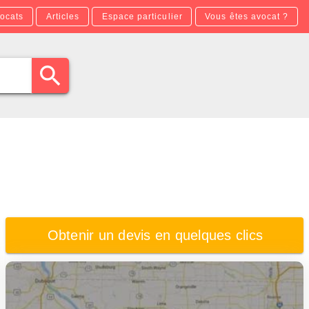
ocats
Articles
Espace particulier
Vous êtes avocat ?
Obtenir un devis en quelques clics