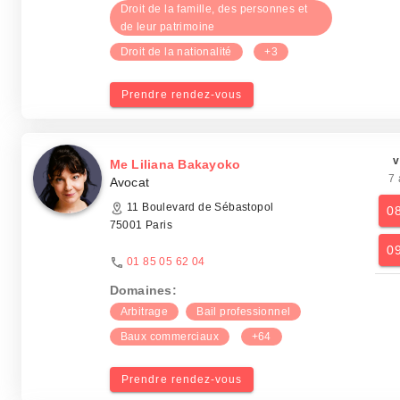
Droit de la famille, des personnes et
de leur patrimoine
Droit de la nationalité
+3
Prendre rendez-vous
v
Me Liliana Bakayoko
7 
Avocat
11 Boulevard de Sébastopol
0
75001 Paris
0
01 85 05 62 04
Domaines:
Arbitrage
Bail professionnel
Baux commerciaux
+64
Prendre rendez-vous