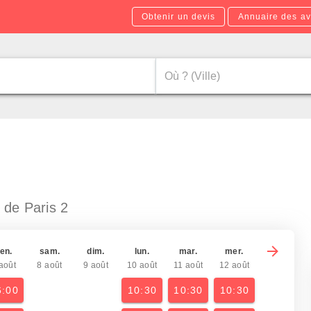
Obtenir un devis
Annuaire des av
 de Paris 2
en.
sam.
dim.
lun.
mar.
mer.
août
8 août
9 août
10 août
11 août
12 août
6:00
10:30
10:30
10:30