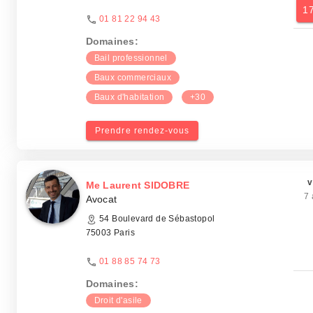
1
01 81 22 94 43
Domaines:
Bail professionnel
Baux commerciaux
Baux d'habitation
+30
Prendre rendez-vous
v
Me Laurent SIDOBRE
7 
Avocat
54 Boulevard de Sébastopol
75003 Paris
01 88 85 74 73
Domaines:
Droit d'asile