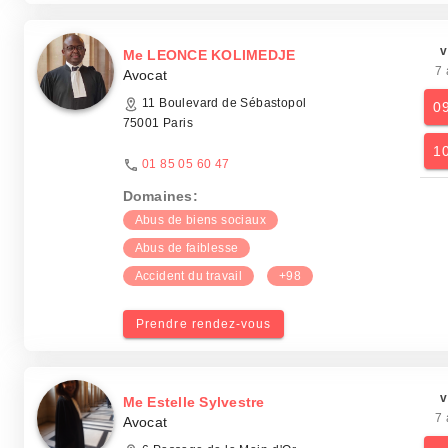
v
Me LEONCE KOLIMEDJE
7 
Avocat
11 Boulevard de Sébastopol
0
75001 Paris
1
01 85 05 60 47
Domaines:
Abus de biens sociaux
Abus de faiblesse
Accident du travail
+98
Prendre rendez-vous
v
Me Estelle Sylvestre
7 
Avocat