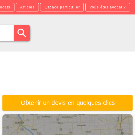
ocats
Articles
Espace particulier
Vous êtes avocat ?
Obtenir un devis en quelques clics