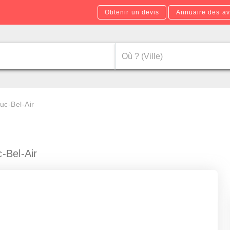
Obtenir un devis
Annuaire des av
uc-Bel-Air
-Bel-Air