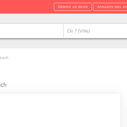
Obtenir un devis
Annuaire des av
lauch
uch