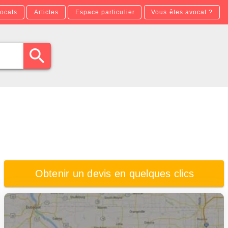
ocats
Articles
Espace particulier
Vous êtes avocat ?
Obtenir un devis en quelques clics