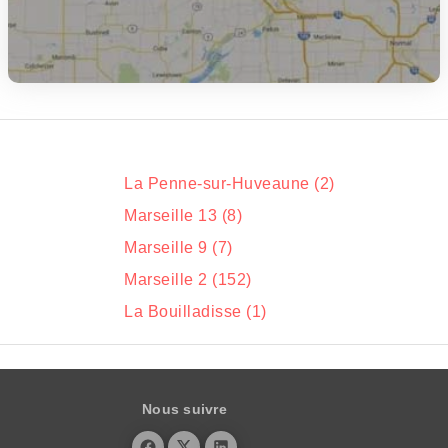
La Penne-sur-Huveaune (2)
Marseille 13 (8)
Marseille 9 (7)
Marseille 2 (152)
La Bouilladisse (1)
Nous suivre