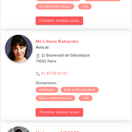
Accident du travail
+98
Prendre rendez-vous
Me Liliana Bakayoko
Avocat
11 Boulevard de Sébastopol
75001 Paris
01 85 05 62 04
Domaines:
Arbitrage
Bail professionnel
Baux commerciaux
+64
Prendre rendez-vous