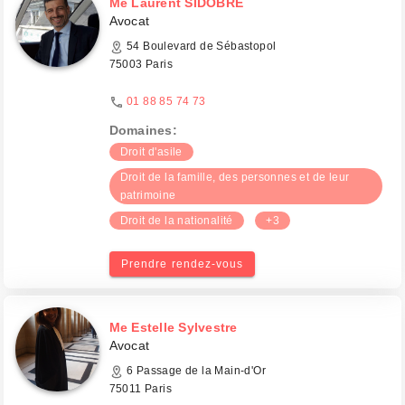
Me Laurent SIDOBRE
Avocat
54 Boulevard de Sébastopol
75003 Paris
01 88 85 74 73
Domaines:
Droit d'asile
Droit de la famille, des personnes et de leur
patrimoine
Droit de la nationalité
+3
Prendre rendez-vous
Me Estelle Sylvestre
Avocat
6 Passage de la Main-d'Or
75011 Paris