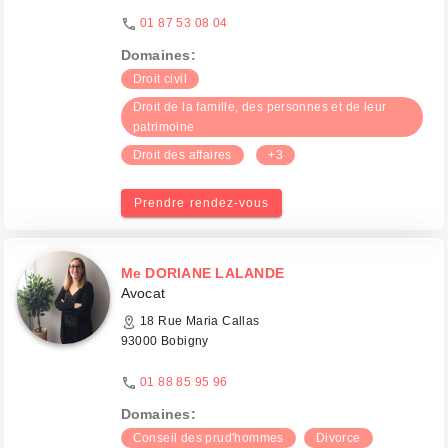
01 87 53 08 04
Domaines:
Droit civil
Droit de la famille, des personnes et de leur
patrimoine
Droit des affaires
+3
Prendre rendez-vous
Me DORIANE LALANDE
Avocat
18 Rue Maria Callas
93000 Bobigny
01 88 85 95 96
Domaines:
Conseil des prud'hommes
Divorce