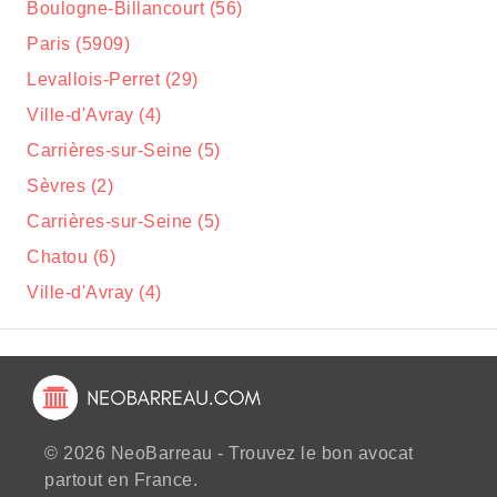
Boulogne-Billancourt (56)
Paris (5909)
Levallois-Perret (29)
Ville-d'Avray (4)
Carrières-sur-Seine (5)
Sèvres (2)
Carrières-sur-Seine (5)
Chatou (6)
Ville-d'Avray (4)
© 2026 NeoBarreau - Trouvez le bon avocat
partout en France.