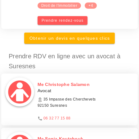
Droit de l'immobilier
+4
Prendre rendez-vous
Obtenir un devis en quelques clics
Prendre RDV en ligne avec un avocat
à
Suresnes
Me Christophe Salamon
Avocat
35 Impasse des Cherchevets
92150 Suresnes
06 32 77 15 88
Me Sonia Koutchouk