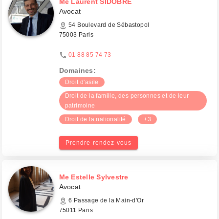
Me Laurent SIDOBRE
Avocat
54 Boulevard de Sébastopol
75003 Paris
01 88 85 74 73
Domaines:
Droit d'asile
Droit de la famille, des personnes et de leur
patrimoine
Droit de la nationalité
+3
Prendre rendez-vous
Me Estelle Sylvestre
Avocat
6 Passage de la Main-d'Or
75011 Paris