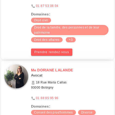
01 87 53 08 04
Domaines:
Droit civil
Droit de la famille, des personnes et de leur
patrimoine
Droit des affaires
+3
Prendre rendez-vous
Me DORIANE LALANDE
Avocat
18 Rue Maria Callas
93000 Bobigny
01 88 85 95 96
Domaines:
Conseil des prud'hommes
Divorce