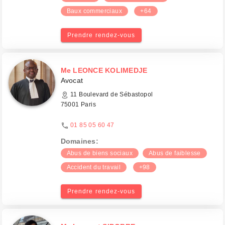
Baux commerciaux
+64
Prendre rendez-vous
Me LEONCE KOLIMEDJE
Avocat
11 Boulevard de Sébastopol
75001 Paris
01 85 05 60 47
Domaines:
Abus de biens sociaux
Abus de faiblesse
Accident du travail
+98
Prendre rendez-vous