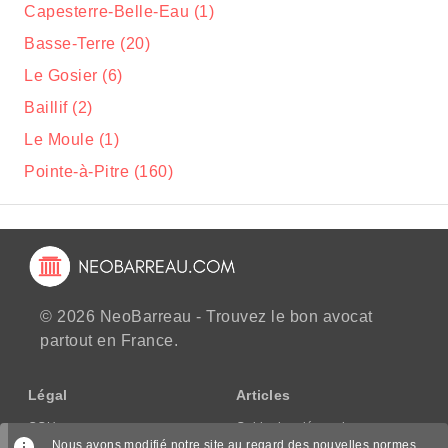
Capesterre-Belle-Eau (1)
Basse-Terre (20)
Le Gosier (6)
Baillif (2)
Le Moule (1)
Pointe-à-Pitre (160)
© 2026 NeoBarreau - Trouvez le bon avocat
partout en France.
Légal
Articles
CGU
Guide des démarches
Nous avons modifié notre site au regard des nouvelles normes