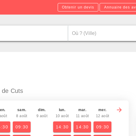
Obtenir un devis
Annuaire des av
 de Cuts
en.
sam.
dim.
lun.
mar.
mer.
août
8 août
9 août
10 août
11 août
12 août
4:30
09:30
14:30
14:30
09:30