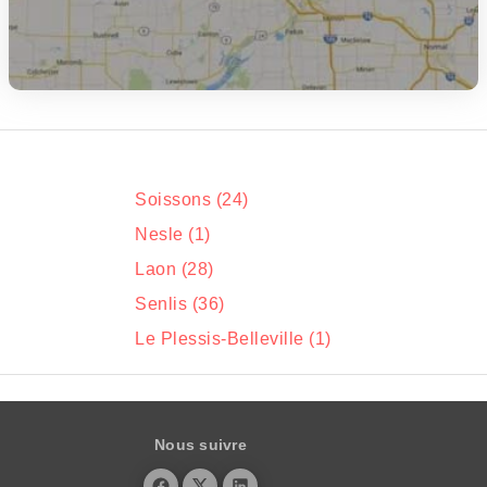
Soissons (24)
Nesle (1)
Laon (28)
Senlis (36)
Le Plessis-Belleville (1)
Nous suivre