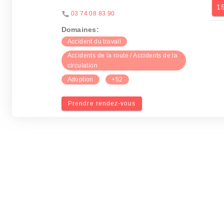
1
03 74 08 83 90
Domaines:
Accident du travail
Accidents de la route / Accidents de la
circulation
Adoption
+52
Prendre rendez-vous