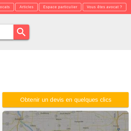
ocats
Articles
Espace particulier
Vous êtes avocat ?
Obtenir un devis en quelques clics