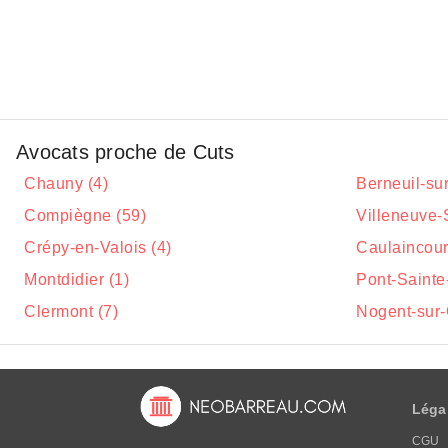
Avocats proche de Cuts
Chauny (4)
Berneuil-sur
Compiègne (59)
Villeneuve-
Crépy-en-Valois (4)
Caulaincourt
Montdidier (1)
Pont-Sainte
Clermont (7)
Nogent-sur-
Léga
CGU