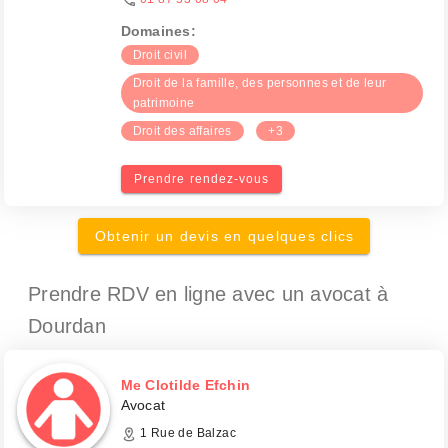
Domaines:
Droit civil
Droit de la famille, des personnes et de leur
patrimoine
Droit des affaires
+3
Prendre rendez-vous
Obtenir un devis en quelques clics
Prendre RDV en ligne avec un avocat
à
Dourdan
Me Clotilde Efchin
Avocat
1 Rue de Balzac