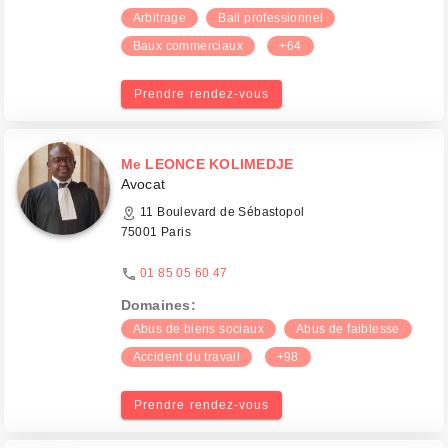
Arbitrage
Bail professionnel
Baux commerciaux
+64
Prendre rendez-vous
Me LEONCE KOLIMEDJE
Avocat
11 Boulevard de Sébastopol
75001 Paris
01 85 05 60 47
Domaines:
Abus de biens sociaux
Abus de faiblesse
Accident du travail
+98
Prendre rendez-vous