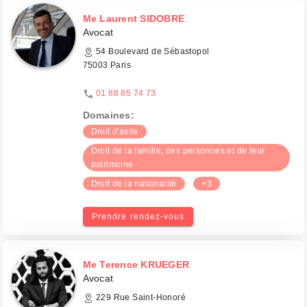
Me Laurent SIDOBRE
Avocat
54 Boulevard de Sébastopol
75003 Paris
01 88 85 74 73
Domaines:
Droit d'asile
Droit de la famille, des personnes et de leur
patrimoine
Droit de la nationalité
+3
Prendre rendez-vous
Me Terence KRUEGER
Avocat
229 Rue Saint-Honoré