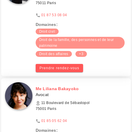
75011 Paris
01 87 53 08 04
Domaines:
Droit civil
Droit de la famille, des personnes et de leur
patrimoine
Droit des affaires
+3
Prendre rendez-vous
Me Liliana Bakayoko
Avocat
11 Boulevard de Sébastopol
75001 Paris
01 85 05 62 04
Domaines: