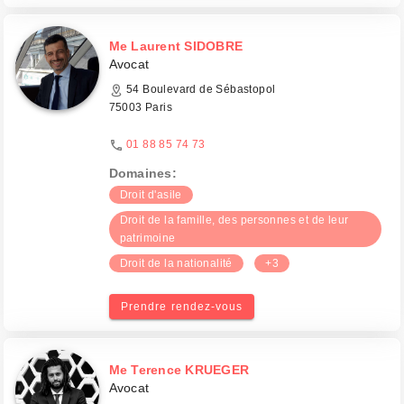
Me Laurent SIDOBRE
Avocat
54 Boulevard de Sébastopol
75003 Paris
01 88 85 74 73
Domaines:
Droit d'asile
Droit de la famille, des personnes et de leur
patrimoine
Droit de la nationalité
+3
Prendre rendez-vous
Me Terence KRUEGER
Avocat