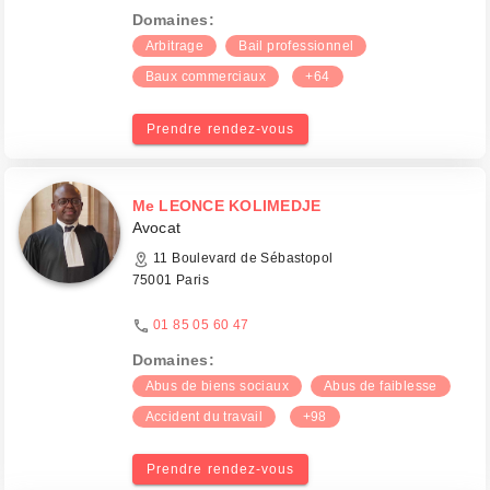
Domaines:
Arbitrage
Bail professionnel
Baux commerciaux
+64
Prendre rendez-vous
Me LEONCE KOLIMEDJE
Avocat
11 Boulevard de Sébastopol
75001 Paris
01 85 05 60 47
Domaines:
Abus de biens sociaux
Abus de faiblesse
Accident du travail
+98
Prendre rendez-vous