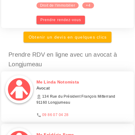
Droit de l'immobilier
+4
Prendre rendez-vous
Obtenir un devis en quelques clics
Prendre RDV en ligne avec un avocat
à
Longjumeau
Me Linda Notomista
Avocat
134 Rue du Président François Mitterrand
91160 Longjumeau
09 86 07 04 28
Me Frédéric Same