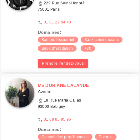
229 Rue Saint-Honoré
75001 Paris
01 81 22 94 43
Domaines:
Bail professionnel
Baux commerciaux
Baux d'habitation
+30
Prendre rendez-vous
Me DORIANE LALANDE
Avocat
18 Rue Maria Callas
93000 Bobigny
01 88 85 95 96
Domaines:
Conseil des prud'hommes
Divorce