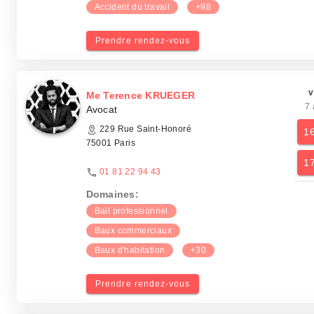
Accident du travail
+98
Prendre rendez-vous
v
Me Terence KRUEGER
7 
Avocat
229 Rue Saint-Honoré
1
75001 Paris
1
01 81 22 94 43
Domaines:
Bail professionnel
Baux commerciaux
Baux d'habitation
+30
Prendre rendez-vous