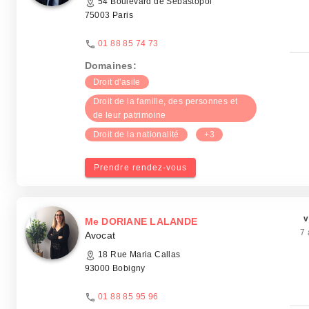
54 Boulevard de Sébastopol
75003 Paris
01 88 85 74 73
Domaines:
Droit d'asile
Droit de la famille, des personnes et
de leur patrimoine
Droit de la nationalité
+3
Prendre rendez-vous
v
Me DORIANE LALANDE
7 
Avocat
18 Rue Maria Callas
93000 Bobigny
01 88 85 95 96