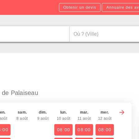
Obtenir un devis
Annuaire des av
 de Palaiseau
en.
sam.
dim.
lun.
mar.
mer.
août
8 août
9 août
10 août
11 août
12 août
8:00
08:00
08:00
08:00