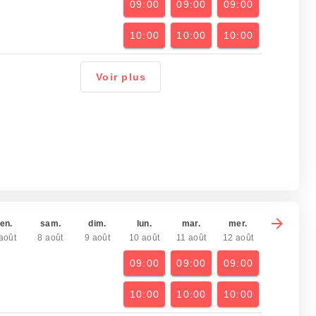
09:00
09:00
09:00
10:00
10:00
10:00
Voir plus
en.
sam.
dim.
lun.
mar.
mer.
août
8 août
9 août
10 août
11 août
12 août
09:00
09:00
09:00
10:00
10:00
10:00