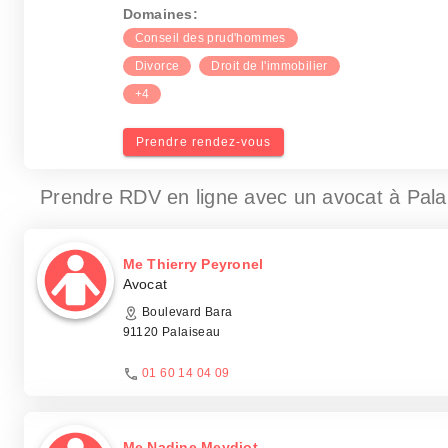
Domaines:
Conseil des prud'hommes
Divorce
Droit de l'immobilier
+4
Prendre rendez-vous
Prendre RDV en ligne avec un avocat
à Pala
Me Thierry Peyronel
Avocat
Boulevard Bara
91120 Palaiseau
01 60 14 04 09
Me Nadine Meydiot