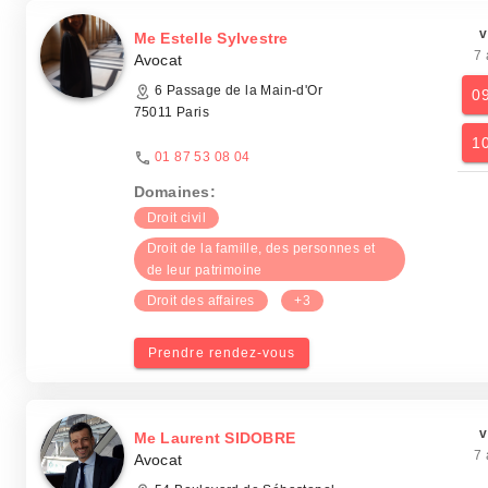
v
Me Estelle Sylvestre
7 
Avocat
6 Passage de la Main-d'Or
0
75011 Paris
1
01 87 53 08 04
Domaines:
Droit civil
Droit de la famille, des personnes et
de leur patrimoine
Droit des affaires
+3
Prendre rendez-vous
v
Me Laurent SIDOBRE
7 
Avocat