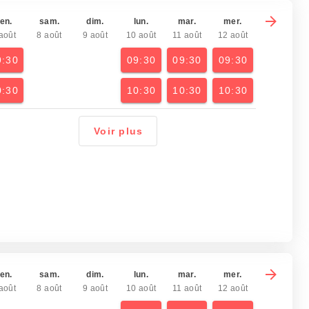
en.
sam.
dim.
lun.
mar.
mer.
août
8 août
9 août
10 août
11 août
12 août
9:30
09:30
09:30
09:30
0:30
10:30
10:30
10:30
Voir plus
en.
sam.
dim.
lun.
mar.
mer.
août
8 août
9 août
10 août
11 août
12 août