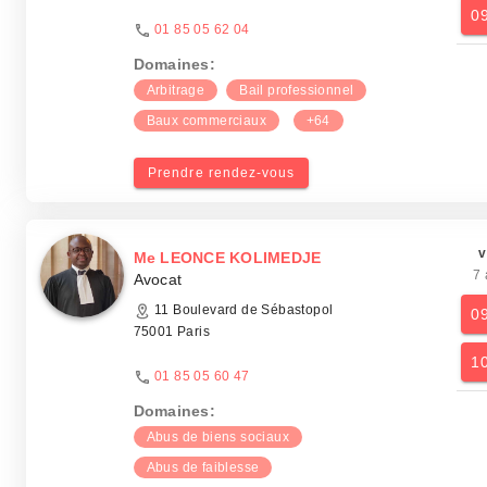
0
01 85 05 62 04
Domaines:
Arbitrage
Bail professionnel
Baux commerciaux
+64
Prendre rendez-vous
v
Me LEONCE KOLIMEDJE
7 
Avocat
11 Boulevard de Sébastopol
0
75001 Paris
1
01 85 05 60 47
Domaines:
Abus de biens sociaux
Abus de faiblesse