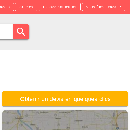
ocats
Articles
Espace particulier
Vous êtes avocat ?
Obtenir un devis en quelques clics