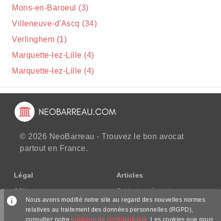
Mons-en-Baroeul (3)
Villeneuve-d'Ascq (34)
Verlinghem (1)
Marquette-lez-Lille (4)
Marquette-lez-Lille (4)
© 2026 NeoBarreau - Trouvez le bon avocat
partout en France.
Légal
Articles
CGU
Guide des démarches
Nous avons modifié notre site au regard des nouvelles normes
CGV/CPPS
relatives au traitement des données personnelles (RGPD),
Mentions légales
consultez notre
politique de confidentialité
. Les cookies que nous