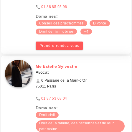
01 88 85 95 96
Domaines:
Conseil des prud'hommes
Divorce
Droit de l'immobilier
+4
Prendre rendez-vous
Me Estelle Sylvestre
Avocat
6 Passage de la Main-d'Or
75011 Paris
01 87 53 08 04
Domaines:
Droit civil
Droit de la famille, des personnes et de leur
patrimoine