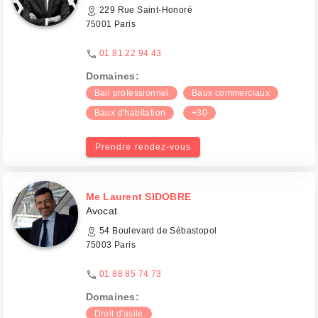
229 Rue Saint-Honoré
75001 Paris
01 81 22 94 43
Domaines:
Bail professionnel
Baux commerciaux
Baux d'habitation
+30
Prendre rendez-vous
Me Laurent SIDOBRE
Avocat
54 Boulevard de Sébastopol
75003 Paris
01 88 85 74 73
Domaines:
Droit d'asile