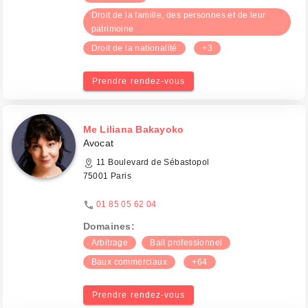
Droit de la famille, des personnes et de leur
patrimoine
Droit de la nationalité
+3
Prendre rendez-vous
Me Liliana Bakayoko
Avocat
11 Boulevard de Sébastopol
75001 Paris
01 85 05 62 04
Domaines:
Arbitrage
Bail professionnel
Baux commerciaux
+64
Prendre rendez-vous