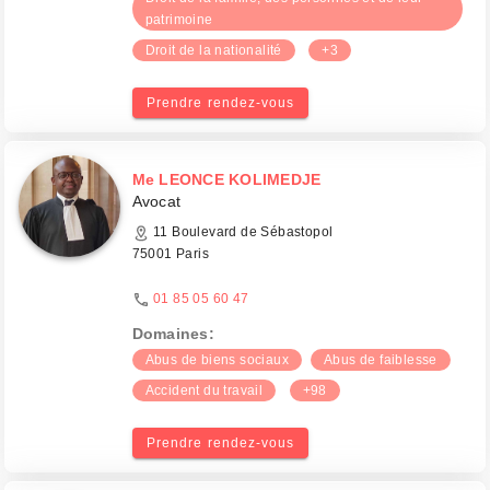
patrimoine
Droit de la nationalité
+3
Prendre rendez-vous
Me LEONCE KOLIMEDJE
Avocat
11 Boulevard de Sébastopol
75001 Paris
01 85 05 60 47
Domaines:
Abus de biens sociaux
Abus de faiblesse
Accident du travail
+98
Prendre rendez-vous