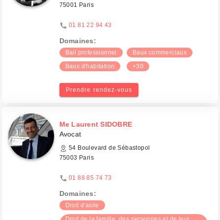
75001 Paris
01 81 22 94 43
Domaines:
Bail professionnel
Baux commerciaux
Baux d'habitation
+30
Prendre rendez-vous
Me Laurent SIDOBRE
Avocat
54 Boulevard de Sébastopol
75003 Paris
01 88 85 74 73
Domaines:
Droit d'asile
Droit de la famille, des personnes et de leur