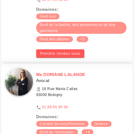
Domaines:
Droit civil
Droit de la famille, des personnes et de leur
patrimoine
Droit des affaires
+3
Prendre rendez-vous
Me DORIANE LALANDE
Avocat
18 Rue Maria Callas
93000 Bobigny
01 88 85 95 96
Domaines:
Conseil des prud'hommes
Divorce
Droit de l'immobilier
+4