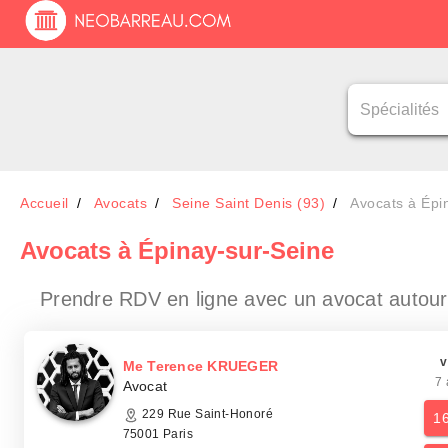
Accueil
Avocats
Seine Saint Denis (93)
Avocats à Épi
Avocats
à Épinay-sur-Seine
Prendre RDV en ligne avec un avocat
autour
v
Me Terence KRUEGER
7 
Avocat
229 Rue Saint-Honoré
1
75001 Paris