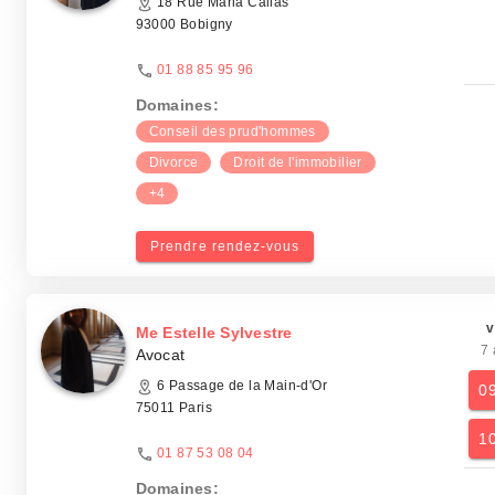
18 Rue Maria Callas
93000 Bobigny
01 88 85 95 96
Domaines:
Conseil des prud'hommes
Divorce
Droit de l'immobilier
+4
Prendre rendez-vous
v
Me Estelle Sylvestre
7 
Avocat
6 Passage de la Main-d'Or
0
75011 Paris
1
01 87 53 08 04
Domaines: