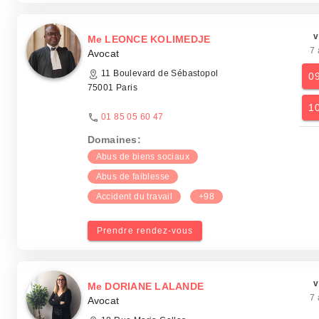
v
Me LEONCE KOLIMEDJE
7 
Avocat
11 Boulevard de Sébastopol
0
75001 Paris
1
01 85 05 60 47
Domaines:
Abus de biens sociaux
Abus de faiblesse
Accident du travail
+98
Prendre rendez-vous
v
Me DORIANE LALANDE
7 
Avocat