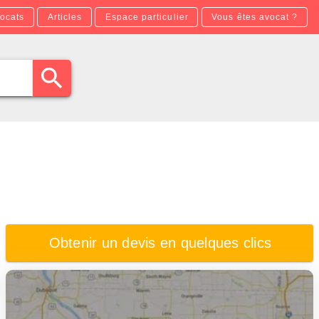
ocats
Articles
Espace particulier
Vous êtes avocat ?
Obtenir un devis en quelques clics