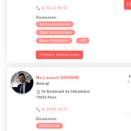
1
01 81 22 94 43
Domaines:
Bail professionnel
Baux commerciaux
Baux d'habitation
+30
Prendre rendez-vous
v
Me Laurent SIDOBRE
7 
Avocat
54 Boulevard de Sébastopol
75003 Paris
01 88 85 74 73
Domaines:
Droit d'asile