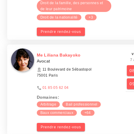
Droit de la famille, des personnes et
de leur patrimoine
Droit de la nationalité
+3
Prendre rendez-vous
v
Me Liliana Bakayoko
7 
Avocat
11 Boulevard de Sébastopol
0
75001 Paris
0
01 85 05 62 04
Domaines:
Arbitrage
Bail professionnel
Baux commerciaux
+64
Prendre rendez-vous