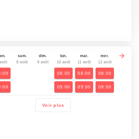
en.
sam.
dim.
lun.
mar.
mer.
août
8 août
9 août
10 août
11 août
12 août
8:00
08:00
08:00
08:00
9:00
09:00
09:00
09:00
Voir plus