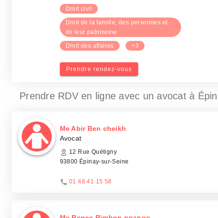
Droit civil
Droit de la famille, des personnes et
de leur patrimoine
Droit des affaires
+3
Prendre rendez-vous
Prendre RDV en ligne avec un avocat
à Épin
Me Abir Ben cheikh
Avocat
12 Rue Quétigny
93800 Épinay-sur-Seine
01 48 41 15 58
Me Renee Rimbon ngango