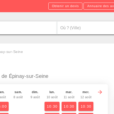
Obtenir un devis
Annuaire des av
nay-sur-Seine
 de Épinay-sur-Seine
en.
sam.
dim.
lun.
mar.
mer.
août
8 août
9 août
10 août
11 août
12 août
6:00
10:30
10:30
10:30