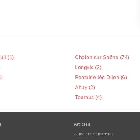
il (1)
Chalon-sur-Saône (74)
)
Longvic (2)
1)
Fontaine-lès-Dijon (6)
)
Ahuy (2)
Tournus (4)
l
Articles
Guide des démarches