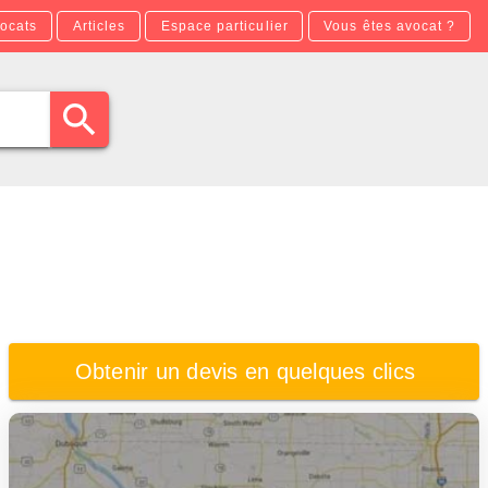
ocats
Articles
Espace particulier
Vous êtes avocat ?
Obtenir un devis en quelques clics